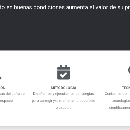
lto en buenas condiciones aumenta el valor de su p
IÓN
METODOLOGÍA
TEC
sas del daño de
Diseñamos y ejecutamos estratégias
Contamos con u
 espacio
para corregir y/o mantener la superficie
tecnología
o espacio
cientificam