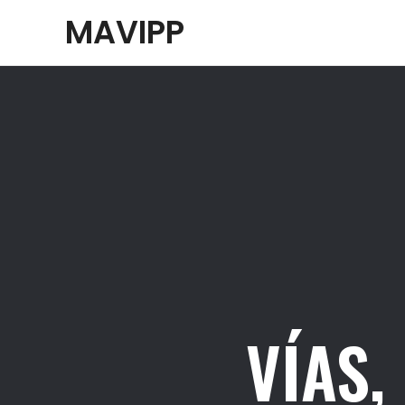
Ir
MAVIPP
al
contenido
VÍAS,