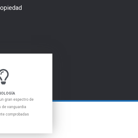
ropiedad
NOLOGÍA
n gran espectro de
s de vanguardia
ente comprobadas