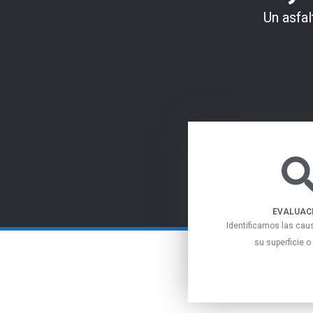
Un asfa
EVALUAC
Identificamos las cau
su superficie o